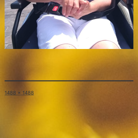
Volledige
1488 × 1488
grootte